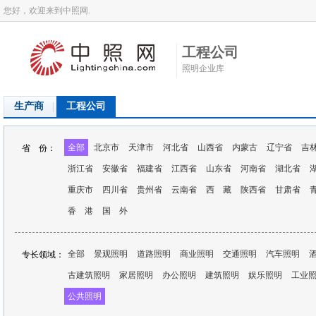
您好，欢迎来到中照网.
工程公司
照明企业库
生产商
工程公司
全部
北京市
天津市
河北省
山西省
内蒙古
辽宁省
吉
省 份：
浙江省
安徽省
福建省
江西省
山东省
河南省
湖北省
重庆市
四川省
贵州省
云南省
西 藏
陕西省
甘肃省
香 港
国 外
全部
景观照明
道路照明
商业照明
交通照明
汽车照明
专长领域：
古建筑照明
家居照明
办公照明
建筑照明
娱乐照明
工业
公共照明