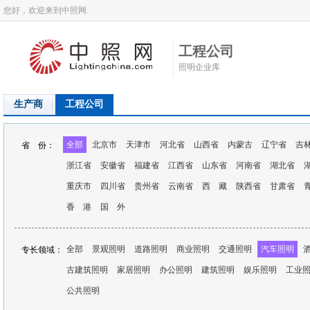
您好，欢迎来到中照网.
工程公司
照明企业库
生产商
工程公司
全部
北京市
天津市
河北省
山西省
内蒙古
辽宁省
吉
省 份：
浙江省
安徽省
福建省
江西省
山东省
河南省
湖北省
重庆市
四川省
贵州省
云南省
西 藏
陕西省
甘肃省
香 港
国 外
全部
景观照明
道路照明
商业照明
交通照明
汽车照明
专长领域：
古建筑照明
家居照明
办公照明
建筑照明
娱乐照明
工业
公共照明