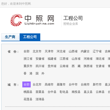
您好，欢迎来到中照网.
工程公司
照明企业库
生产商
工程公司
全部
北京市
天津市
河北省
山西省
内蒙古
辽宁省
吉
省 份：
浙江省
安徽省
福建省
江西省
山东省
河南省
湖北省
重庆市
四川省
贵州省
云南省
西 藏
陕西省
甘肃省
香 港
国 外
全部
台北市
高雄市
基隆市
台中市
台南市
新竹市
嘉
城 市：
桃园县
苗栗县
台中县
彰化县
南投县
嘉义县
云林县
花莲县
澎湖县