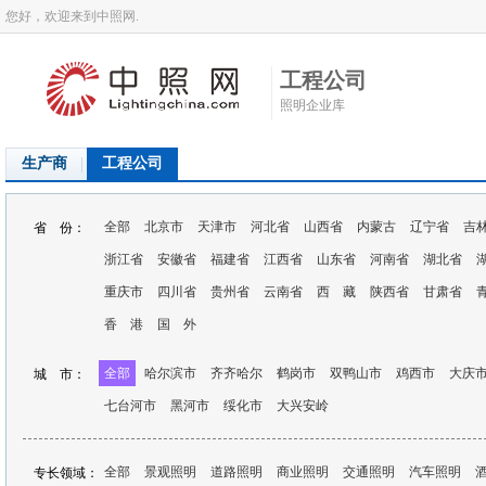
您好，欢迎来到中照网.
工程公司
照明企业库
生产商
工程公司
全部
北京市
天津市
河北省
山西省
内蒙古
辽宁省
吉
省 份：
浙江省
安徽省
福建省
江西省
山东省
河南省
湖北省
重庆市
四川省
贵州省
云南省
西 藏
陕西省
甘肃省
香 港
国 外
全部
哈尔滨市
齐齐哈尔
鹤岗市
双鸭山市
鸡西市
大庆
城 市：
七台河市
黑河市
绥化市
大兴安岭
全部
景观照明
道路照明
商业照明
交通照明
汽车照明
专长领域：