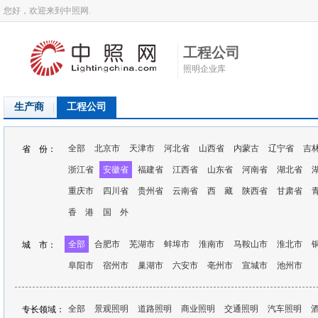
您好，欢迎来到中照网.
工程公司
照明企业库
生产商
工程公司
全部
北京市
天津市
河北省
山西省
内蒙古
辽宁省
吉
省 份：
浙江省
安徽省
福建省
江西省
山东省
河南省
湖北省
重庆市
四川省
贵州省
云南省
西 藏
陕西省
甘肃省
香 港
国 外
全部
合肥市
芜湖市
蚌埠市
淮南市
马鞍山市
淮北市
城 市：
阜阳市
宿州市
巢湖市
六安市
亳州市
宣城市
池州市
全部
景观照明
道路照明
商业照明
交通照明
汽车照明
专长领域：