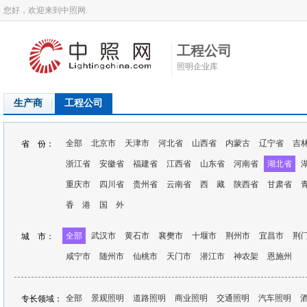
您好，欢迎来到中照网.
工程公司
照明企业库
生产商
工程公司
全部
北京市
天津市
河北省
山西省
内蒙古
辽宁省
吉
省 份：
浙江省
安徽省
福建省
江西省
山东省
河南省
湖北省
重庆市
四川省
贵州省
云南省
西 藏
陕西省
甘肃省
香 港
国 外
全部
武汉市
黄石市
襄樊市
十堰市
荆州市
宜昌市
荆
城 市：
咸宁市
随州市
仙桃市
天门市
潜江市
神农架
恩施州
全部
景观照明
道路照明
商业照明
交通照明
汽车照明
专长领域：