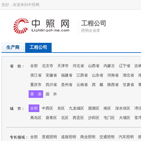
您好，欢迎来到中照网.
工程公司
照明企业库
生产商
工程公司
全部
北京市
天津市
河北省
山西省
内蒙古
辽宁省
吉
省 份：
浙江省
安徽省
福建省
江西省
山东省
河南省
湖北省
重庆市
四川省
贵州省
云南省
西 藏
陕西省
甘肃省
香 港
国 外
全部
中西区
东区
九龙城区
观塘区
南区
深水埗区
湾
城 市：
离岛区
葵青区
北区
西贡区
沙田区
屯门区
大埔区
荃
全部
景观照明
道路照明
商业照明
交通照明
汽车照明
专长领域：